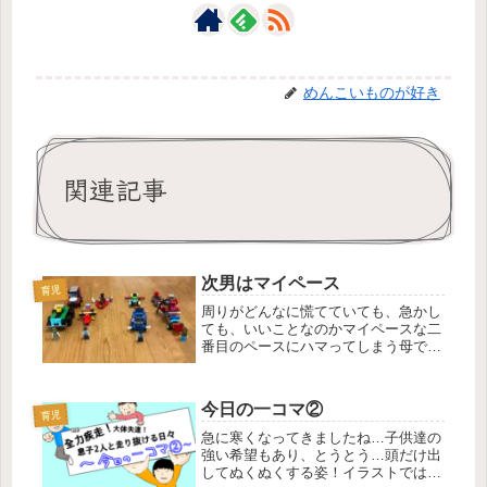
めんこいものが好き
関連記事
次男はマイペース
育児
周りがどんなに慌てていても、急かし
ても、いいことなのかマイペースな二
番目のペースにハマってしまう母で
す。時間がないのに憎めない、そんな
二番目を描きたかったんですが（めっ
ちゃ顔おもしろかった）、私の画力で
今日の一コマ②
は伝えきれないのが残念でなりませ
育児
ん…。
急に寒くなってきましたね…子供達の
強い希望もあり、とうとう…頭だけ出
してぬくぬくする姿！イラストでは伝