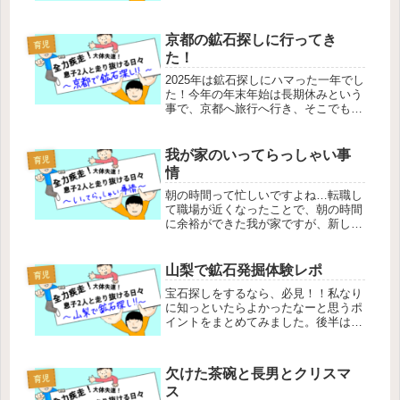
わり切らないのが残念です。近年はこ
たつを作らない家庭も多いですが、や
っぱりこたつっていいですよー。た
京都の鉱石探しに行ってき
だ、本当にこたつ虫、すごく可愛いん
育児
た！
です...
2025年は鉱石探しにハマった一年でし
た！今年の年末年始は長期休みという
事で、京都へ旅行へ行き、そこでも鉱
石探しをしてきたので、その体験レポ
ートを描きます。京都には何回か行っ
たことがありますが、鉱石探しができ
我が家のいってらっしゃい事
育児
るという京田辺市には初めて行きま...
情
朝の時間って忙しいですよね…転職し
て職場が近くなったことで、朝の時間
に余裕ができた我が家ですが、新しい
ルーティーンができました。それが、
いってらっしゃい儀式です。いつしか
はじまったこの儀式、今ではガッチリ
山梨で鉱石発掘体験レポ
育児
定着しています。なぜガッチリ定着し
宝石探しをするなら、必見！！私なり
た...
に知っといたらよかったなーと思うポ
イントをまとめてみました。後半は簡
単な流れをまとめてみましたので、参
考にしてみてください。住所〒406-
0036 山梨県笛吹市石和町窪中島122-1
欠けた茶碗と長男とクリスマ
〒401-0301 山梨...
育児
ス