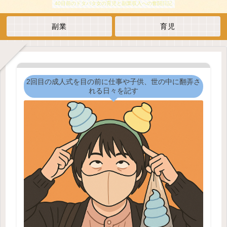
40目前のドタバタ女の育児と副業収入への奮闘日記
副業
育児
2回目の成人式を目の前に仕事や子供、世の中に翻弄さ
れる日々を記す