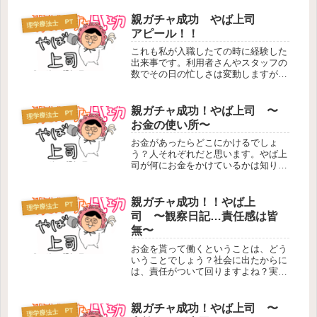
んだなと驚きました。中間職のスタッ
フに呼び止められた、私とやば上司。
親ガチャ成功 やば上司
理学療法士 PT
相談がありますと言われ、内容を話し
アピール！！
始...
これも私が入職したての時に経験した
出来事です。利用者さんやスタッフの
数でその日の忙しさは変動しますが、
忙しい時にはヤバ上司にも応援要請が
かかります。ただ、自分の家の会社で
すが、いつも放浪しているのと責任感
親ガチャ成功！やば上司 〜
理学療法士 PT
が皆無のヤバ上司は現場の仕事を少し
お金の使い所〜
で...
お金があったらどこにかけるでしょ
う？人それぞれだと思います。やば上
司が何にお金をかけているかは知りま
せんが、そこはちゃんとしようよーと
いつも思うことを記します！お金持ち
の方はやっぱり車から変えるんですか
親ガチャ成功！！やば上
理学療法士 PT
ね？やば上司も…ちなみに奥さん（あ
司 〜観察日記…責任感は皆
んま...
無〜
お金を貰って働くということは、どう
いうことでしょう？社会に出たからに
は、責任がついて回りますよね？実家
が仕事場だと、責任とか関係ないの
か？！と思った出来事を書きます。し
かも、電話越しで人ずたいの連絡やい
親ガチャ成功！やば上司 〜
理学療法士 PT
つこちらが読むか分からないメールで