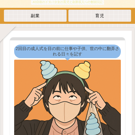
40目前のドタバタ女の育児と副業収入への奮闘日記
副業
育児
2回目の成人式を目の前に仕事や子供、世の中に翻弄さ
れる日々を記す