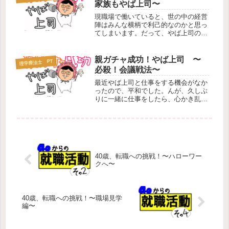
家族もやば上司〜
伝え...
現職場で働いていると、世の中の経営
陣はみんな横柄で利己的なのかと思っ
てしまいます。だって、やば上司の家
族からきたメールもやばいと感じたの
で記します。そこには、質問の答えな
のか自分の知識をひけらかししたいの
親ガチャ成功！やば上司 〜
理学療法士 PT
か、余計な一言が…私もケアマネの試
必殺！会議戦法〜
験...
最近やば上司と仕事をする機会がなか
ったので、平和でした。んが、久しぶ
りに一緒に仕事をしたら、心かき乱さ
れたので記したいと思います。歩行評
価とは、対象者の歩行状態を見て、杖
や歩行器は何が必要か、介助が必要か
否かを評価する事です。これは、リハ
ビ...
40歳、転職への挑戦！〜ハローワー
クへ〜
40歳、転職への挑戦！〜職場見学
編〜