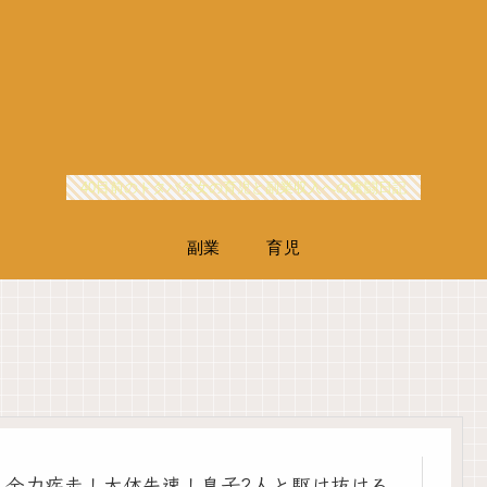
40目前のドタバタ女の育児と副業収入への奮闘日記
副業
育児
全力疾走！大体失速！息子2人と駆け抜ける