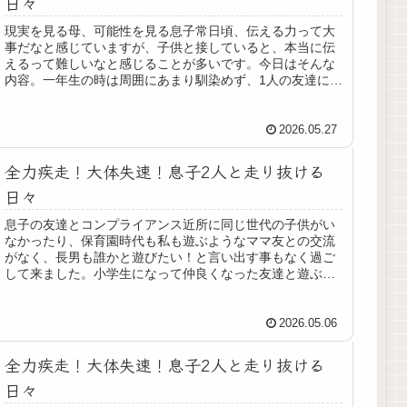
日々
現実を見る母、可能性を見る息子常日頃、伝える力って大
事だなと感じていますが、子供と接していると、本当に伝
えるって難しいなと感じることが多いです。今日はそんな
内容。一年生の時は周囲にあまり馴染めず、1人の友達に固
執してその子に『ストーカーかよ...
2026.05.27
全力疾走！大体失速！息子2人と走り抜ける
日々
息子の友達とコンプライアンス近所に同じ世代の子供がい
なかったり、保育園時代も私も遊ぶようなママ友との交流
がなく、長男も誰かと遊びたい！と言い出す事もなく過ご
して来ました。小学生になって仲良くなった友達と遊ぶよ
うになり、うちにも来てくれるので...
2026.05.06
全力疾走！大体失速！息子2人と走り抜ける
日々