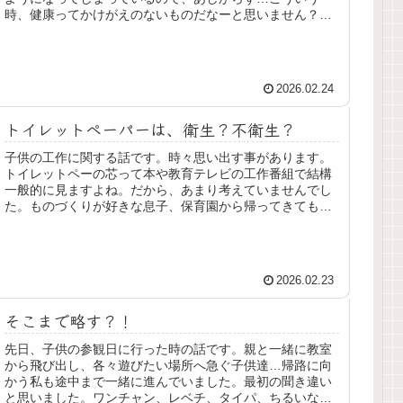
時、健康ってかけがえのないものだなーと思いません？我
が家は核家族なので、この場合頼れる...
2026.02.24
トイレットペーパーは、衛生？不衛生？
子供の工作に関する話です。時々思い出す事があります。
トイレットペーの芯って本や教育テレビの工作番組で結構
一般的に見ますよね。だから、あまり考えていませんでし
た。ものづくりが好きな息子、保育園から帰ってきても忘
れてはいませんでした。置いてあっ...
2026.02.23
そこまで略す？！
先日、子供の参観日に行った時の話です。親と一緒に教室
から飛び出し、各々遊びたい場所へ急ぐ子供達…帰路に向
かう私も途中まで一緒に進んでいました。最初の聞き違い
と思いました。ワンチャン、レベチ、タイパ、ちるいなど