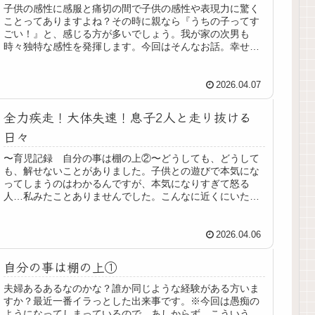
子供の感性に感服と痛切の間で子供の感性や表現力に驚く
ことってありますよね？その時に親なら『うちの子ってす
ごい！』と、感じる方が多いでしょう。我が家の次男も
時々独特な感性を発揮します。今回はそんなお話。幸せな
時間です。次男のほっぺがぷにぷに、...
2026.04.07
全力疾走！大体失速！息子2人と走り抜ける
日々
〜育児記録 自分の事は棚の上②〜どうしても、どうして
も、解せないことがありました。子供との遊びで本気にな
ってしまうのはわかるんですが、本気になりすぎて怒る
人…私みたことありませんでした。こんなに近くにいたな
んて…ちなみに、私は苦手です。すぐ...
2026.04.06
自分の事は棚の上①
夫婦あるあるなのかな？誰か同じような経験がある方いま
すか？最近一番イラっとした出来事です。※今回は愚痴の
ようになってしまっているので、あしからず…こういう