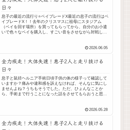
日々
息子の最近の流行り⭐️ベイブレードX最近の息子の流行はベ
イブレードX！！去年のクリスマスに祖母にスタジアム
（ベイを回す場所）を買ってもらってから、自分のお小遣
いで色々なベイを購入し、すごい音をさせながら対戦して
いました。ある時、おもちゃ売り...
2026.06.05
全力疾走！大体失速！息子2人と走り抜ける
日々
息子と鼠径ヘルニア手術日頃子供の体の様子って確認して
いますか？痛みや違和感を訴えなければ、そんなに気にし
ませんよね？うちもそうでした。ただ、ひょんなことか
ら、手術まで行うことになった話をさせてもらおうと思い
ます。私は女なので、それが普通・個...
2026.05.28
全力疾走！大体失速！息子2人と走り抜ける