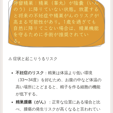
停留精巣：精巣（睾丸）が陰嚢（いん
のう）に降りていない状態。放置する
と将来の不妊症や精巣がんのリスクが
高まる可能性があり。1歳を過ぎても
自然に降りてこない場合は、精巣機能
を守るために手術が推奨されてい
る。
⚠️ 症状と起こりうるリスク
不妊症のリスク
：精巣は体温より低い環境
（33〜34度）を好むため、お腹の中など体温の
高い場所にとどまると、精子を作る細胞の機能
が低下する。
精巣腫瘍（がん）
：正常な位置にある場合と比
べ、腫瘍の発生リスクが高くなると言われてい