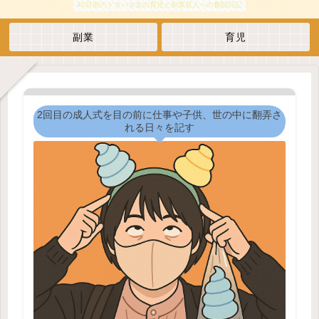
40目前のドタバタ女の育児と副業収入への奮闘日記
副業
育児
2回目の成人式を目の前に仕事や子供、世の中に翻弄さ
れる日々を記す